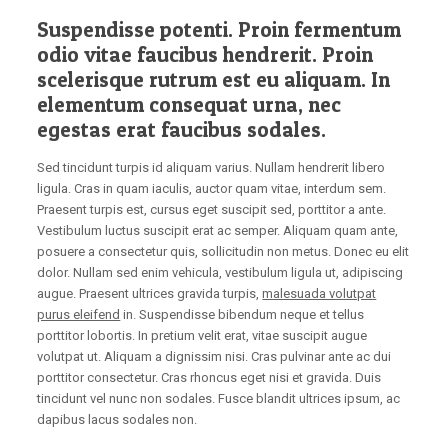
Suspendisse potenti. Proin fermentum
odio vitae faucibus hendrerit. Proin
scelerisque rutrum est eu aliquam. In
elementum consequat urna, nec
egestas erat faucibus sodales.
Sed tincidunt turpis id aliquam varius. Nullam hendrerit libero
ligula. Cras in quam iaculis, auctor quam vitae, interdum sem.
Praesent turpis est, cursus eget suscipit sed, porttitor a ante.
Vestibulum luctus suscipit erat ac semper. Aliquam quam ante,
posuere a consectetur quis, sollicitudin non metus. Donec eu elit
dolor. Nullam sed enim vehicula, vestibulum ligula ut, adipiscing
augue. Praesent ultrices gravida turpis,
malesuada volutpat
purus eleifend
in. Suspendisse bibendum neque et tellus
porttitor lobortis. In pretium velit erat, vitae suscipit augue
volutpat ut. Aliquam a dignissim nisi. Cras pulvinar ante ac dui
porttitor consectetur. Cras rhoncus eget nisi et gravida. Duis
tincidunt vel nunc non sodales. Fusce blandit ultrices ipsum, ac
dapibus lacus sodales non.