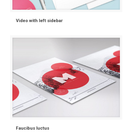
Video with left sidebar
Faucibus luctus