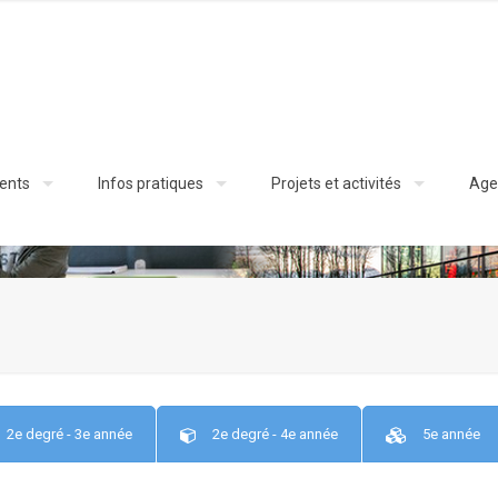
ents
Infos pratiques
Projets et activités
Age
2e degré - 3e année
2e degré - 4e année
5e année