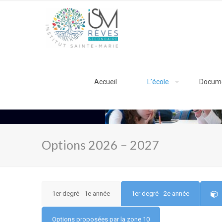
Accueil
L’école
Docum
Options 2026 – 2027
1er degré - 1e année
1er degré - 2e année
Options proposées par la zone 10