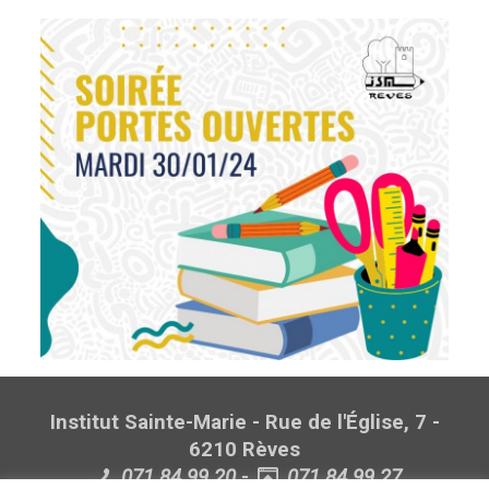
Institut Sainte-Marie - Rue de l'Église, 7 -
6210 Rèves
071.84.99.20
-
071.84.99.27